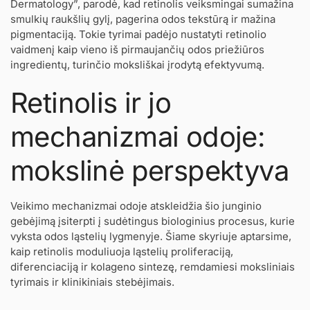
Dermatology”, parodė, kad retinolis veiksmingai sumažina
smulkių raukšlių gylį, pagerina odos tekstūrą ir mažina
pigmentaciją. Tokie tyrimai padėjo nustatyti retinolio
vaidmenį kaip vieno iš pirmaujančių odos priežiūros
ingredientų, turinčio moksliškai įrodytą efektyvumą.
Retinolis ir jo
mechanizmai odoje:
mokslinė perspektyva
Veikimo mechanizmai odoje atskleidžia šio junginio
gebėjimą įsiterpti į sudėtingus biologinius procesus, kurie
vyksta odos ląstelių lygmenyje. Šiame skyriuje aptarsime,
kaip retinolis moduliuoja ląstelių proliferaciją,
diferenciaciją ir kolageno sintezę, remdamiesi moksliniais
tyrimais ir klinikiniais stebėjimais.