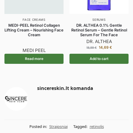
FACE CREAMS
SERUMS
MEDI-PEEL Retinol Collagen
DR. ALTHEA 0.1% Gentle
Lifting Cream – Nourishing Face
Retinol Serum – Gentle Retinol
Cream
Serum For The Face
DR. ALTHEA
14,69
€
18,99
€
MEDI PEEL
Read more
Add to cart
sincereskin.lt komanda
Posted in:
Straipsniai
Tagged:
retinolis