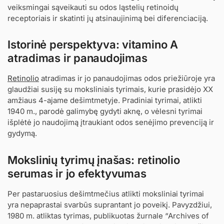
veiksmingai sąveikauti su odos ląstelių retinoidų
receptoriais ir skatinti jų atsinaujinimą bei diferenciaciją.
Istorinė perspektyva: vitamino A
atradimas ir panaudojimas
Retinolio
atradimas ir jo panaudojimas odos priežiūroje yra
glaudžiai susiję su moksliniais tyrimais, kurie prasidėjo XX
amžiaus 4-ajame dešimtmetyje. Pradiniai tyrimai, atlikti
1940 m., parodė galimybę gydyti aknę, o vėlesni tyrimai
išplėtė jo naudojimą įtraukiant odos senėjimo prevenciją ir
gydymą.
Mokslinių tyrimų įnašas: retinolio
serumas ir jo efektyvumas
Per pastaruosius dešimtmečius atlikti moksliniai tyrimai
yra nepaprastai svarbūs suprantant jo poveikį. Pavyzdžiui,
1980 m. atliktas tyrimas, publikuotas žurnale “Archives of