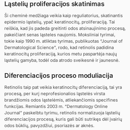
Ląstelių proliferacijos skatinimas
Ši cheminė medžiaga veikia kaip reguliatorius, skatinantis
epidermio ląstelių, ypač keratinocitų, proliferaciją. Tai
reiškia, kad jis padeda greitinti odos atsinaujinimo procesą,
pakeičiant senas ląsteles naujomis. Moksliniai tyrimai,
tokie kaip 1990 m. atliktas tyrimas, publikuotas “Journal of
Dermatological Science”, rodo, kad retinolis padidina
keratinocitų proliferaciją, kurios metu paspartėja naujų
ląstelių gamyba, todėl oda atrodo sveikesnė ir jaunesnė.
Diferenciacijos proceso moduliacija
Retinolis taip pat veikia keratinocitų diferenciaciją, tai yra
procesą, per kurį neprofesionalios ląstelės virsta
brandžiomis odos ląstelėmis, atliekančiomis specifines
funkcijas. Remiantis 2003 m. “Dermatology Online
Journal” paskelbtu tyrimu, retinolis normalizuoja ląstelių
diferenciacijos procesą, kuris gali būti sutrikęs dėl įvairių
odos būklių, pavyzdžiui, psoriazės ar aknės.