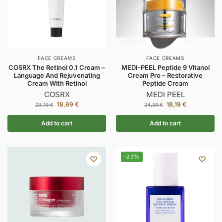
FACE CREAMS
FACE CREAMS
COSRX The Retinol 0.1 Cream –
MEDI-PEEL Peptide 9 Vitanol
Language And Rejuvenating
Cream Pro – Restorative
Cream With Retinol
Peptide Cream
COSRX
MEDI PEEL
18,69
€
18,19
€
23,79
€
24,39
€
Add to cart
Add to cart
-23%