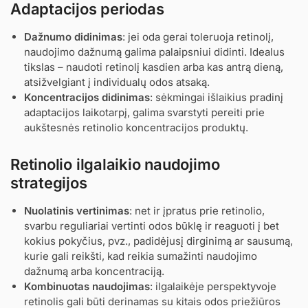
Adaptacijos periodas
Dažnumo didinimas
: jei oda gerai toleruoja retinolį,
naudojimo dažnumą galima palaipsniui didinti. Idealus
tikslas – naudoti retinolį kasdien arba kas antrą dieną,
atsižvelgiant į individualų odos atsaką.
Koncentracijos didinimas
: sėkmingai išlaikius pradinį
adaptacijos laikotarpį, galima svarstyti pereiti prie
aukštesnės retinolio koncentracijos produktų.
Retinolio ilgalaikio naudojimo
strategijos
Nuolatinis vertinimas
: net ir įpratus prie retinolio,
svarbu reguliariai vertinti odos būklę ir reaguoti į bet
kokius pokyčius, pvz., padidėjusį dirginimą ar sausumą,
kurie gali reikšti, kad reikia sumažinti naudojimo
dažnumą arba koncentraciją.
Kombinuotas naudojimas
: ilgalaikėje perspektyvoje
retinolis gali būti derinamas su kitais odos priežiūros