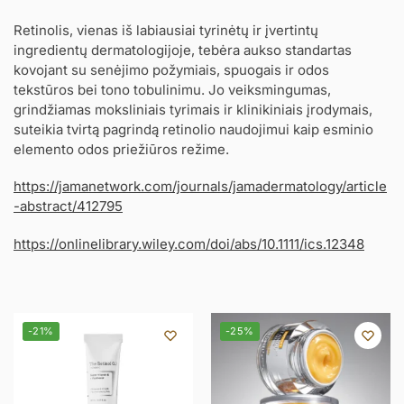
Retinolis, vienas iš labiausiai tyrinėtų ir įvertintų
ingredientų dermatologijoje, tebėra aukso standartas
kovojant su senėjimo požymiais, spuogais ir odos
tekstūros bei tono tobulinimu. Jo veiksmingumas,
grindžiamas moksliniais tyrimais ir klinikiniais įrodymais,
suteikia tvirtą pagrindą retinolio naudojimui kaip esminio
elemento odos priežiūros režime.
https://jamanetwork.com/journals/jamadermatology/article
-abstract/412795
https://onlinelibrary.wiley.com/doi/abs/10.1111/ics.12348
-21%
-25%