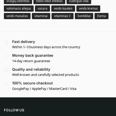
sraigių sekretas
stiklo odos efektas
sudirgusi oda
valomasis aliejus
vasara
veido kaukės
veido kremai
veido masažas
vitaminai
vitaminas C
šveitikliai
žiema
Fast delivery
Within 1–3 business days across the country
Money back guarantee
14-day return guarantee
Quality and reliability
Well-known and carefully selected products
100% secure checkout
GooglePay / ApplePay / MasterCard / Visa
FOLLOW US