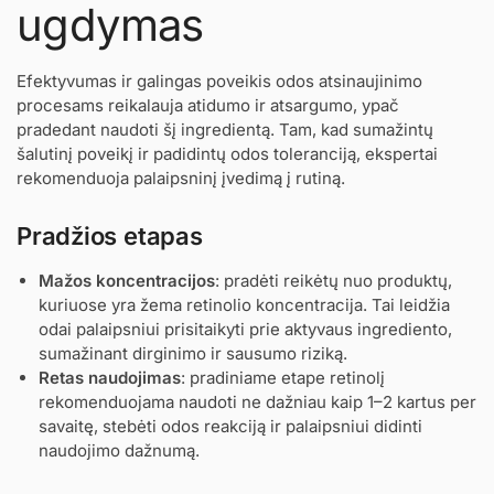
ugdymas
Efektyvumas ir galingas poveikis odos atsinaujinimo
procesams reikalauja atidumo ir atsargumo, ypač
pradedant naudoti šį ingredientą. Tam, kad sumažintų
šalutinį poveikį ir padidintų odos toleranciją, ekspertai
rekomenduoja palaipsninį įvedimą į rutiną.
Pradžios etapas
Mažos koncentracijos
: pradėti reikėtų nuo produktų,
kuriuose yra žema retinolio koncentracija. Tai leidžia
odai palaipsniui prisitaikyti prie aktyvaus ingrediento,
sumažinant dirginimo ir sausumo riziką.
Retas naudojimas
: pradiniame etape retinolį
rekomenduojama naudoti ne dažniau kaip 1–2 kartus per
savaitę, stebėti odos reakciją ir palaipsniui didinti
naudojimo dažnumą.