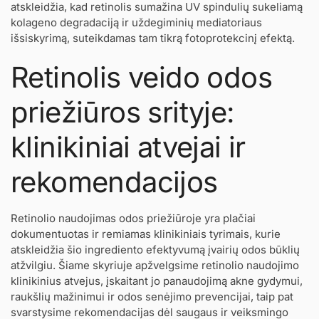
atskleidžia, kad retinolis sumažina UV spindulių sukeliamą
kolageno degradaciją ir uždegiminių mediatoriaus
išsiskyrimą, suteikdamas tam tikrą fotoprotekcinį efektą.
Retinolis veido odos
priežiūros srityje:
klinikiniai atvejai ir
rekomendacijos
Retinolio naudojimas odos priežiūroje yra plačiai
dokumentuotas ir remiamas klinikiniais tyrimais, kurie
atskleidžia šio ingrediento efektyvumą įvairių odos būklių
atžvilgiu. Šiame skyriuje apžvelgsime retinolio naudojimo
klinikinius atvejus, įskaitant jo panaudojimą akne gydymui,
raukšlių mažinimui ir odos senėjimo prevencijai, taip pat
svarstysime rekomendacijas dėl saugaus ir veiksmingo