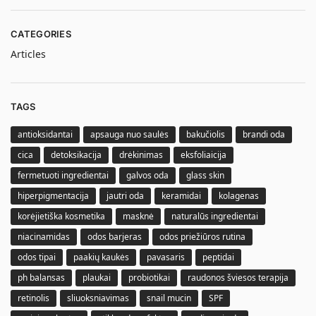
CATEGORIES
Articles
TAGS
antioksidantai
apsauga nuo saulės
bakučiolis
brandi oda
cica
detoksikacija
drėkinimas
eksfoliaicija
fermetuoti ingredientai
galvos oda
glass skin
hiperpigmentacija
jautri oda
keramidai
kolagenas
korėjietiška kosmetika
masknė
naturalūs ingredientai
niacinamidas
odos barjeras
odos priežiūros rutina
odos tipai
paakių kaukės
pavasaris
peptidai
ph balansas
plaukai
probiotikai
raudonos šviesos terapija
retinolis
sliuoksniavimas
snail mucin
SPF