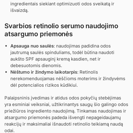
ingredientais siekiant optimizuoti odos sveikatą ir
išvaizdą.
Svarbios retinolio serumo naudojimo
atsargumo priemonės
Apsauga nuo saulės
: naudojimas padidina odos
jautrumą saulės spinduliams, todėl būtina naudoti
aukšto SPF apsauginį kremą kasdien, net ir
debesuotomis dienomis.
Nėštumo ir žindymo laikotarpis
: Retinolis
nerekomenduojamas nėščioms moterims ir žindyvėms
dėl potencialios rizikos kūdikiui.
Palaipsninis įvedimas ir atidus odos pokyčių stebėjimas
yra esminiai veiksniai, užtikrinantys saugų šio galingo odos
priežiūros ingrediento naudojimą. Tinkamas naudojimas ir
atsargumo priemonės padeda išvengti nepageidaujamų
reakcijų ir maksimaliai išnaudoti retinolio teikiamą naudą
odai.