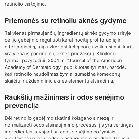
retinolio vartojimo.
Priemonės su retinoliu aknės gydyme
Tai vienas pirmaujančių ingredientų aknės gydymo srityje
dėl jo gebėjimo reguliuoti keratinocitų proliferaciją ir
diferenciaciją, taip užkertant kelią porų užsikimšimui, kuris
yra viena iš pagrindinių aknės priežasčių. Klinikiniai
tyrimai, pavyzdžiui, 2004 m. “Journal of the American
Academy of Dermatology” publikuotas tyrimas, parodė,
kad retinolio naudojimas žymiai sumažina komedonų
skaičių ir uždegiminių aknės elementų atsiradimą.
Raukšlių mažinimas ir odos senėjimo
prevencija
Dėl retinolio gebėjimo skatinti kolageno sintezę ir
normalizuoti odos atsinaujinimo procesus, jis yra vertingas
ingredientas kovojant su odos senėjimo požymiais,
įskaitant raukšles ir odos elastingumo praradimą. Tyrimai,