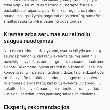
tokie kaip 2006 m. “Dermatologic Therapy” žurnale
paskelbtas straipsnis, patvirtina, kad reguliarus retinolio
naudojimas gali žymiai pagerinti odos tekstūrą, sumažinti
smulkių raukšlių gylį ir pagerinti odos tonusą.
Kremas arba serumas su retinoliu:
saugus naudojimas
Nepaisant retinolio efektyvumo, svarbu laikytis tam tikrų
saugos priemonių, kad būtų išvengta galimų šalutinių
poveikių, pavyzdžiui, odos dirginimo, sausumo ir jautrumo
šviesai. Rekomenduojama pradėti nuo žemesnių serumo
koncentracijų ir palaipsniui didinti dozę, taip leidžiant odai
prisitaikyti. Be to, būtina naudoti apsaugos nuo saulės
priemones dienos metu, kad būtų išvengta UV spindulių
sukeltos žalos, ypač naudojant retinolio serumą veidui,
kuris gali padidinti odos jautrumą saulės spinduliams.
Ekspertų rekomendacijos