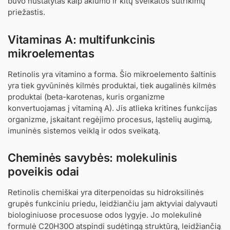
buvo nustatytas kaip aklumo ir kitų sveikatos sutrikimų
priežastis.
Vitaminas A: multifunkcinis
mikroelementas
Retinolis yra vitamino a forma. Šio mikroelemento šaltinis
yra tiek gyvūninės kilmės produktai, tiek augalinės kilmės
produktai (beta-karotenas, kuris organizme
konvertuojamas į vitaminą A). Jis atlieka kritines funkcijas
organizme, įskaitant regėjimo procesus, ląstelių augimą,
imuninės sistemos veiklą ir odos sveikatą.
Cheminės savybės: molekulinis
poveikis odai
Retinolis chemiškai yra diterpenoidas su hidroksilinės
grupės funkciniu priedu, leidžiančiu jam aktyviai dalyvauti
biologiniuose procesuose odos lygyje. Jo molekulinė
formulė C20H30O atspindi sudėtingą struktūrą, leidžiančią