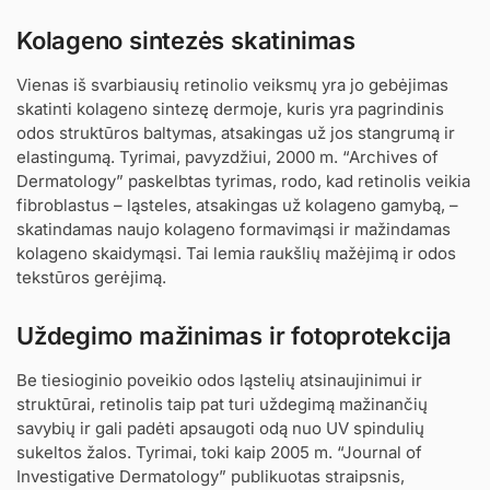
Kolageno sintezės skatinimas
Vienas iš svarbiausių retinolio veiksmų yra jo gebėjimas
skatinti kolageno sintezę dermoje, kuris yra pagrindinis
odos struktūros baltymas, atsakingas už jos stangrumą ir
elastingumą. Tyrimai, pavyzdžiui, 2000 m. “Archives of
Dermatology” paskelbtas tyrimas, rodo, kad retinolis veikia
fibroblastus – ląsteles, atsakingas už kolageno gamybą, –
skatindamas naujo kolageno formavimąsi ir mažindamas
kolageno skaidymąsi. Tai lemia raukšlių mažėjimą ir odos
tekstūros gerėjimą.
Uždegimo mažinimas ir fotoprotekcija
Be tiesioginio poveikio odos ląstelių atsinaujinimui ir
struktūrai, retinolis taip pat turi uždegimą mažinančių
savybių ir gali padėti apsaugoti odą nuo UV spindulių
sukeltos žalos. Tyrimai, toki kaip 2005 m. “Journal of
Investigative Dermatology” publikuotas straipsnis,